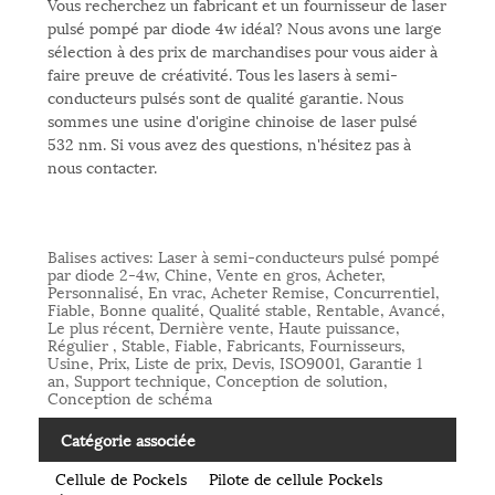
Vous recherchez un fabricant et un fournisseur de laser
pulsé pompé par diode 4w idéal? Nous avons une large
sélection à des prix de marchandises pour vous aider à
faire preuve de créativité. Tous les lasers à semi-
conducteurs pulsés sont de qualité garantie. Nous
sommes une usine d'origine chinoise de laser pulsé
532 nm. Si vous avez des questions, n'hésitez pas à
nous contacter.
Balises actives: Laser à semi-conducteurs pulsé pompé
par diode 2-4w, Chine, Vente en gros, Acheter,
Personnalisé, En vrac, Acheter Remise, Concurrentiel,
Fiable, Bonne qualité, Qualité stable, Rentable, Avancé,
Le plus récent, Dernière vente, Haute puissance,
Régulier , Stable, Fiable, Fabricants, Fournisseurs,
Usine, Prix, Liste de prix, Devis, ISO9001, Garantie 1
an, Support technique, Conception de solution,
Conception de schéma
Catégorie associée
Cellule de Pockels
Pilote de cellule Pockels