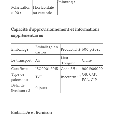
(minutes) :
Polarisation :
1 horizontale
>100 :
ou verticale
Capacité d'approvisionnement et informations
supplémentaires
Emballage en
Emballage:
Productivité:
500 pièces
carton
Lieu
Le transport:
Air
Chine
d'origine :
Certificat:
ISO9001:2015
Code SH :
9001909090
Type de
OB, CAF,
T/T
Incoterm : F
paiement:
FCA, CIP
Délai de
0 jours
livraison : 3
Emballage et livraison