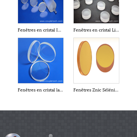
Fenêtres en cristal IR de fluorure de magnésium MgF2
Fenêtres en cristal LiF au fluorure de lithium
Fenêtres en cristal laser saphir Al2O3
Fenêtres Znic Séléniure ZnSe