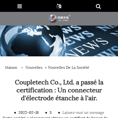
Maison
>
Nouvelles
>
Nouvelles De La Société
Coupletech Co., Ltd. a passé la
certification : Un connecteur
d'électrode étanche à l'air.
●
2022-02-18
●
3
●
Laissez-moi un message
Notre société a récemment obtenu un certificat de brevet de