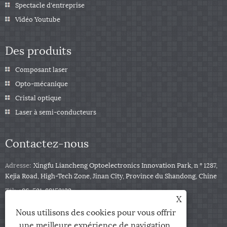
Spectacle d'entreprise
Vidéo Youtube
Des produits
Composant laser
Opto-mécanique
Cristal optique
Laser à semi-conducteurs
Contactez-nous
Adresse:
Xingfu Liancheng Optoelectronics Innovation Park, n ° 1287,
Kejia Road, High-Tech Zone, Jinan City, Province du Shandong, Chine
Tél:
+86-531-88153122
X
Téléphone:
+86-13791139332
Nous utilisons des cookies pour vous offrir
E-mail:
jingxu@coupletech.com
une meilleure expérience de navigation,