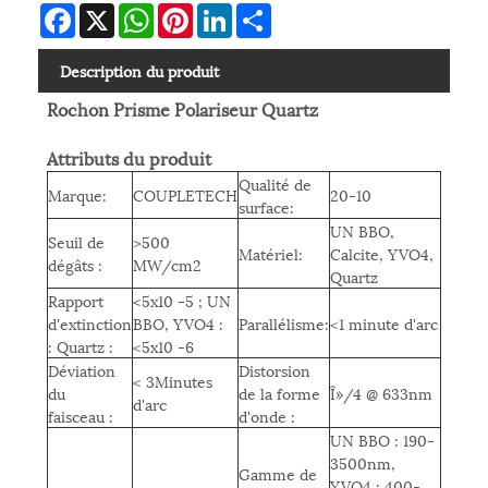
Facebook
X
WhatsApp
Pinterest
LinkedIn
Share
Description du produit
Rochon Prisme Polariseur Quartz
Attributs du produit
Qualité de
Marque:
COUPLETECH
20-10
surface:
UN B
BO,
Seuil de
>500
Matériel:
Calcite, YVO4,
dégâts :
MW/cm2
Quartz
Rapport
<5x10 -5 ; UN
d'extinction
BBO, YVO4 :
Parallélisme:
<1 minute d'arc
: Quartz :
<5x10 -6
Déviation
Distorsion
< 3
Minutes
du
de la forme
Î»/4 @ 633nm
d'arc
faisceau :
d'onde :
UN BBO : 190-
3500nm,
Gamme de
YVO4 : 400-