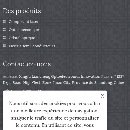
Des produits
Composant laser
Opto-mécanique
Cristal optique
Laser à semi-conducteurs
Contactez-nous
Adresse:
Xingfu Liancheng Optoelectronics Innovation Park, n ° 1287,
Kejia Road, High-Tech Zone, Jinan City, Province du Shandong, Chine
Tél:
+86-531-88153122
X
Téléphone:
+86-13791139332
Nous utilisons des cookies pour vous offrir
E-mail:
jingxu@coupletech.com
une meilleure expérience de navigation,
analyser le trafic du site et personnaliser
le contenu. En utilisant ce site, vous