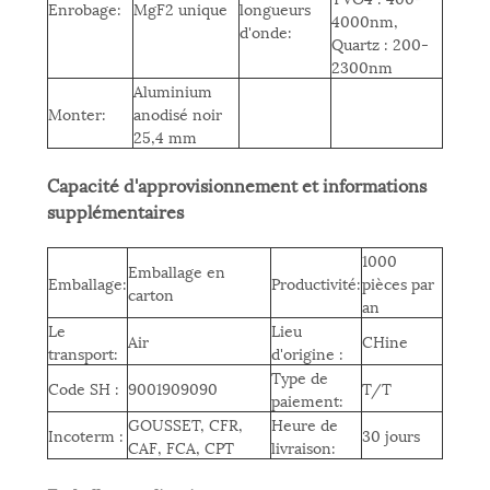
Enrobage:
MgF2 unique
longueurs
4000nm,
d'onde:
Quartz : 200-
2300nm
Aluminium
Monter:
anodisé noir
25,4 mm
Capacité d'approvisionnement et informations
supplémentaires
1000
Emballage en
Emballage:
Productivité:
pièces par
carton
an
Le
Lieu
Air
C
Hine
transport:
d'origine :
Type de
Code SH :
9
001909090
T/T
paiement:
GOUSSET, CFR,
Heure de
Incoterm :
30 jours
CAF, FCA, CPT
livraison: